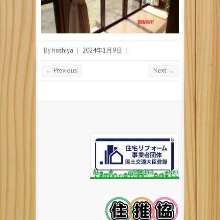
By
hashiya
|
2024年1月9日
|
← Previous
Next →