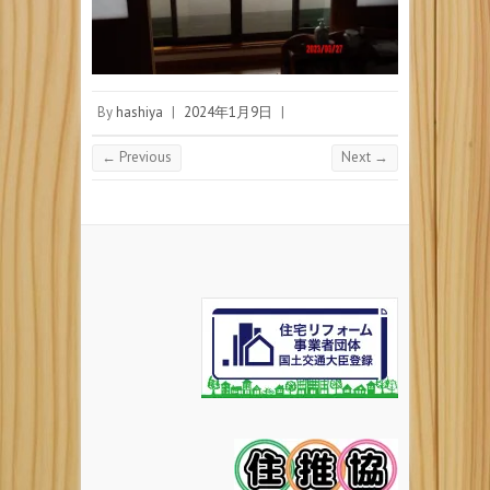
By
hashiya
|
2024年1月9日
|
← Previous
Next →