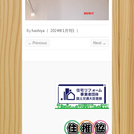
By
hashiya
|
2024年1月9日
|
← Previous
Next →