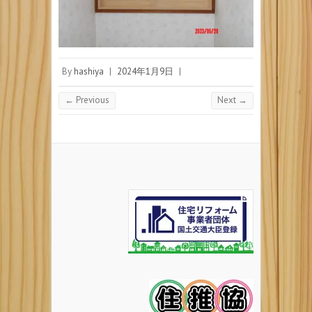
By
hashiya
|
2024年1月9日
|
← Previous
Next →