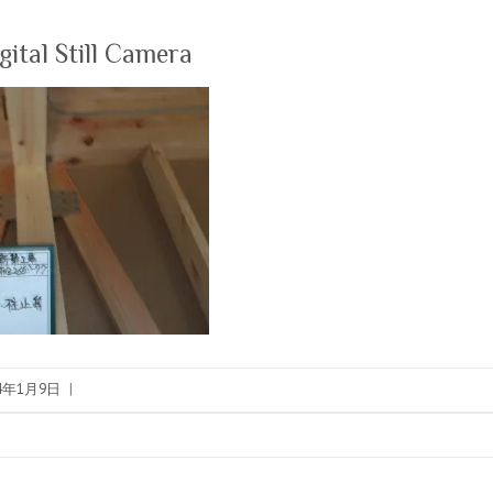
tal Still Camera
24年1月9日
|