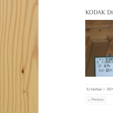
KODAK Digi
By
hashiya
|
20
← Previous