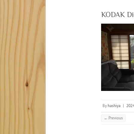
KODAK Digi
By
hashiya
|
20
← Previous