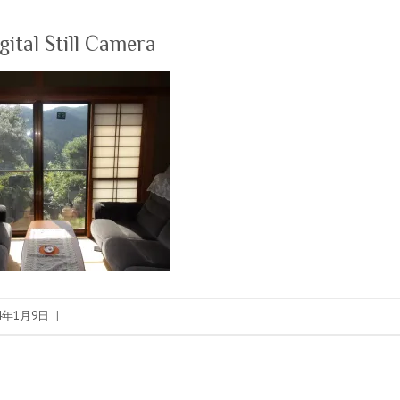
tal Still Camera
24年1月9日
|